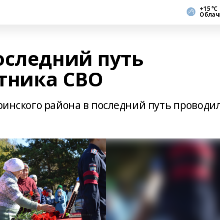
+15 °С
Облач
оследний путь
тника СВО
уринского района в последний путь проводи