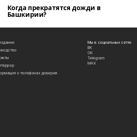
Когда прекратятся дожди в
Башкирии?
издании
Мы в социальных сетях
ВК
оводство
ОК
такты
Telegram
MAX
итеррор
ормация о телефонах доверия