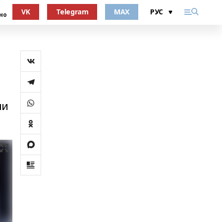
VK
Telegram
MAX
но
ли