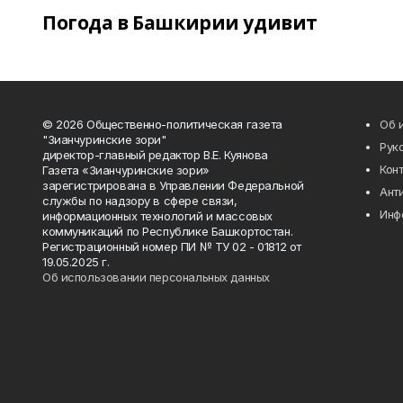
Погода в Башкирии удивит
© 2026 Общественно-политическая газета
Об 
"Зианчуринские зори"
Рук
директор-главный редактор В.Е. Куянова
Кон
Газета «Зианчуринские зори»
зарегистрирована в Управлении Федеральной
Ант
службы по надзору в сфере связи,
Инф
информационных технологий и массовых
коммуникаций по Республике Башкортостан.
Регистрационный номер ПИ № ТУ 02 - 01812 от
19.05.2025 г.
Об использовании персональных данных