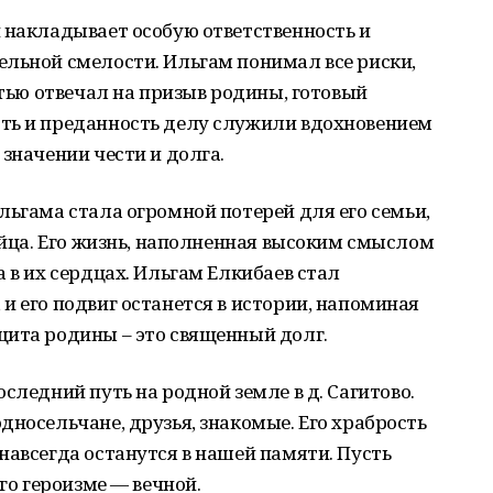
 накладывает особую ответственность и
ельной смелости. Ильгам понимал все риски,
стью отвечал на призыв родины, готовый
ть и преданность делу служили вдохновением
значении чести и долга.
льгама стала огромной потерей для его семьи,
бойца. Его жизнь, наполненная высоким смыслом
 в их сердцах. Ильгам Елкибаев стал
и его подвиг останется в истории, напоминая
щита родины – это священный долг.
следний путь на родной земле в д. Сагитово.
дносельчане, друзья, знакомые. Его храбрость
навсегда останутся в нашей памяти. Пусть
его героизме — вечной.