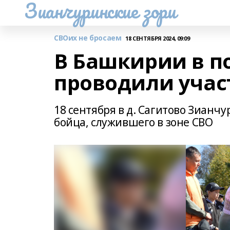
Зианчуринские зори
СВОих не бросаем
18 СЕНТЯБРЯ 2024, 09:09
В Башкирии в п
проводили учас
18 сентября в д. Сагитово Зианч
бойца, служившего в зоне СВО