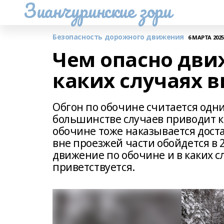
Зианчуринские зори
Безопасность дорожного движения
6 МАРТА 2025,
Чем опасно дви
каких случаях 
Обгон по обочине считается одн
большинстве случаев приводит к
обочине тоже наказывается доста
вне проезжей части обойдется в 
движение по обочине и в каких с
приветствуется.