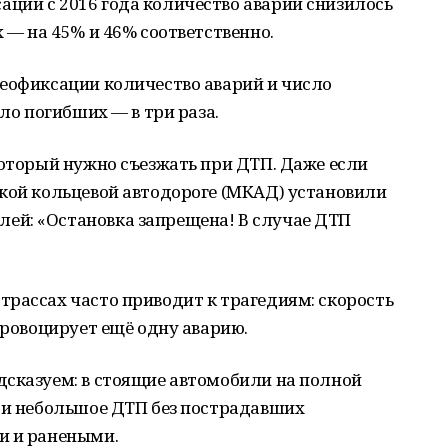
ции с 2016 года количество аварий снизилось
 — на 45% и 46% соответственно.
деофиксации количество аварий и число
сло погибших — в три раза.
который нужно съезжать при ДТП. Даже если
ской кольцевой автодороге (МКАД) установили
ей: «Остановка запрещена! В случае ДТП
рассах часто приводит к трагедиям: скорость
провоцирует ещё одну аварию.
дсказуем: в стоящие автомобили на полной
, и небольшое ДТП без пострадавших
и и ранеными.