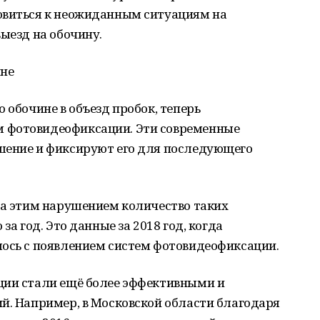
овиться к неожиданным ситуациям на
выезд на обочину.
ине
 обочине в объезд пробок, теперь
 фотовидеофиксации. Эти современные
шение и фиксируют его для последующего
за этим нарушением количество таких
за год. Это данные за 2018 год, когда
лось с появлением систем фотовидеофиксации.
ции стали ещё более эффективными и
й. Например, в Московской области благодаря