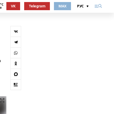
 °С
VK
Telegram
MAX
о
о