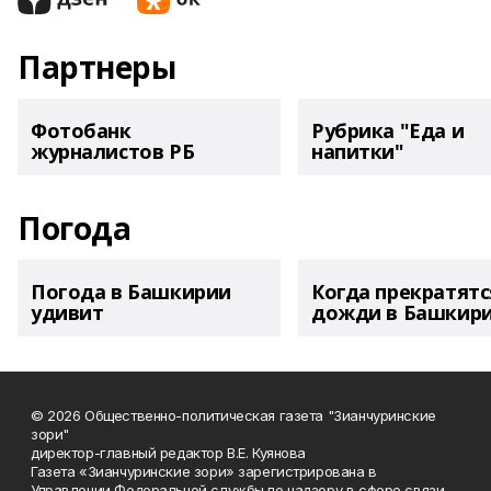
Партнеры
Фотобанк
Рубрика "Еда и
журналистов РБ
напитки"
Погода
Погода в Башкирии
Когда прекратятс
удивит
дожди в Башкир
© 2026 Общественно-политическая газета "Зианчуринские
зори"
директор-главный редактор В.Е. Куянова
Газета «Зианчуринские зори» зарегистрирована в
Управлении Федеральной службы по надзору в сфере связи,