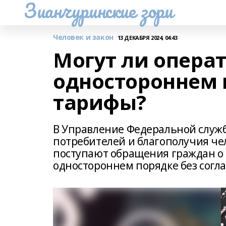
Зианчуринские зори
Человек и закон
13 ДЕКАБРЯ 2024, 04:43
Могут ли операт
одностороннем 
тарифы?
В Управление Федеральной служб
потребителей и благополучия че
поступают обращения граждан о 
одностороннем порядке без согл