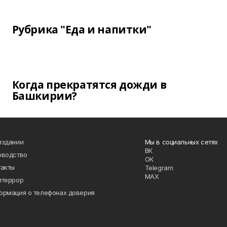
Рубрика "Еда и напитки"
Когда прекратятся дожди в
Башкирии?
издании
Мы в социальных сетях
ВК
оводство
ОК
такты
Telegram
MAX
итеррор
ормация о телефонах доверия