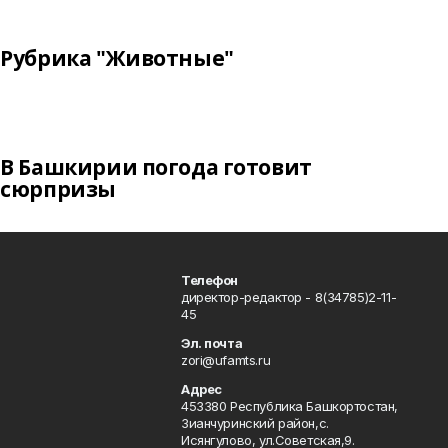
Рубрика "Животные"
В Башкирии погода готовит
сюрпризы
Телефон
директор-редактор - 8(34785)2-11-
45
Эл. почта
zori@ufamts.ru
Адрес
453380 Республика Башкортостан,
Зианчуринский район,с.
Исянгулово, ул.Советская,9.