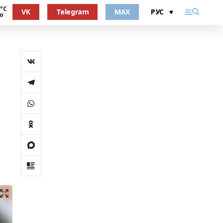
 °С
VK
Telegram
MAX
о