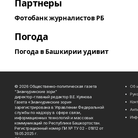
Партнеры
Фотобанк журналистов РБ
Погода
Погода в Башкирии удивит
© 2026 Общественно-политическая газета
Об 
"Зианчуринские зори"
Рук
директор-главный редактор В.Е. Куянова
Кон
Газета «Зианчуринские зори»
зарегистрирована в Управлении Федеральной
Ант
службы по надзору в сфере связи,
Инф
информационных технологий и массовых
коммуникаций по Республике Башкортостан.
Регистрационный номер ПИ № ТУ 02 - 01812 от
19.05.2025 г.