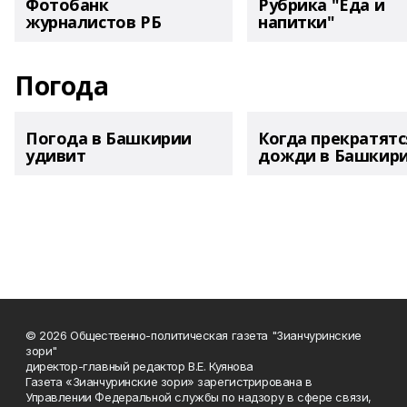
Фотобанк
Рубрика "Еда и
журналистов РБ
напитки"
Погода
Погода в Башкирии
Когда прекратятс
удивит
дожди в Башкир
© 2026 Общественно-политическая газета "Зианчуринские
зори"
директор-главный редактор В.Е. Куянова
Газета «Зианчуринские зори» зарегистрирована в
Управлении Федеральной службы по надзору в сфере связи,