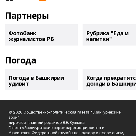
Партнеры
Фотобанк
Рубрика "Еда и
журналистов РБ
напитки"
Погода
Погода в Башкирии
Когда прекратятс
удивит
дожди в Башкир
© 2026 Общественно-политическая газета "Зианчуринские
зори"
директор-главный редактор В.Е. Куянова
Газета «Зианчуринские зори» зарегистрирована в
Управлении Федеральной службы по надзору в сфере связи,