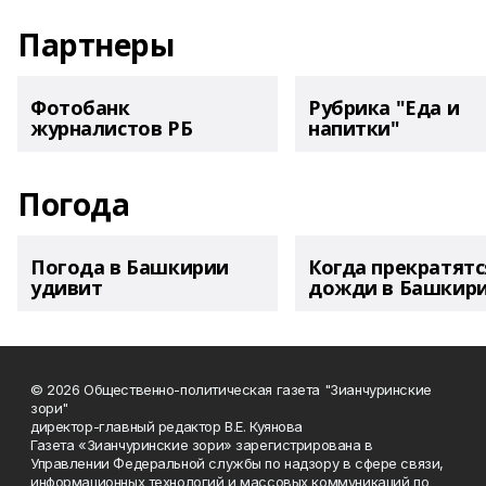
Партнеры
Фотобанк
Рубрика "Еда и
журналистов РБ
напитки"
Погода
Погода в Башкирии
Когда прекратятс
удивит
дожди в Башкир
© 2026 Общественно-политическая газета "Зианчуринские
зори"
директор-главный редактор В.Е. Куянова
Газета «Зианчуринские зори» зарегистрирована в
Управлении Федеральной службы по надзору в сфере связи,
информационных технологий и массовых коммуникаций по