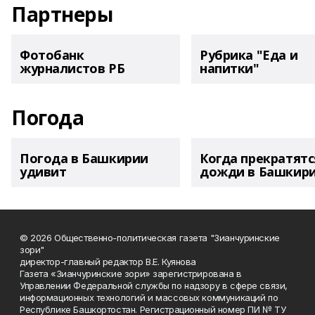
Партнеры
Фотобанк
Рубрика "Еда и
журналистов РБ
напитки"
Погода
Погода в Башкирии
Когда прекратятс
удивит
дожди в Башкир
© 2026 Общественно-политическая газета "Зианчуринские
зори"
директор-главный редактор В.Е. Куянова
Газета «Зианчуринские зори» зарегистрирована в
Управлении Федеральной службы по надзору в сфере связи,
информационных технологий и массовых коммуникаций по
Республике Башкортостан. Регистрационный номер ПИ № ТУ