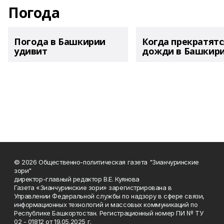
Погода
Погода в Башкирии
Когда прекратятс
удивит
дожди в Башкир
© 2026 Общественно-политическая газета "Зианчуринские
зори"
директор-главный редактор В.Е. Куянова
Газета «Зианчуринские зори» зарегистрирована в
Управлении Федеральной службы по надзору в сфере связи,
информационных технологий и массовых коммуникаций по
Республике Башкортостан. Регистрационный номер ПИ № ТУ
02 - 01812 от 19.05.2025 г.