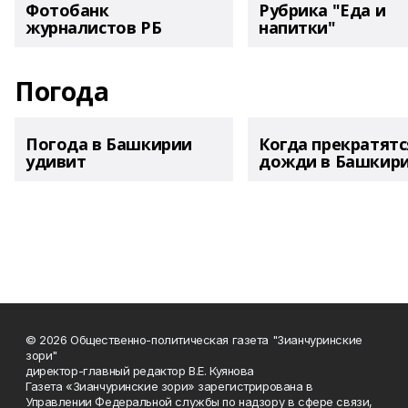
Фотобанк
Рубрика "Еда и
журналистов РБ
напитки"
Погода
Погода в Башкирии
Когда прекратятс
удивит
дожди в Башкир
© 2026 Общественно-политическая газета "Зианчуринские
зори"
директор-главный редактор В.Е. Куянова
Газета «Зианчуринские зори» зарегистрирована в
Управлении Федеральной службы по надзору в сфере связи,