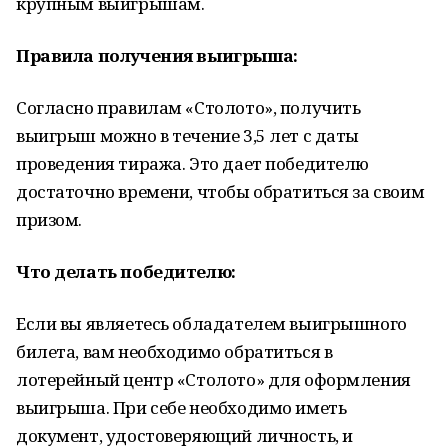
крупным выигрышам.
Правила получения выигрыша:
Согласно правилам «Столото», получить
выигрыш можно в течение 3,5 лет с даты
проведения тиража. Это дает победителю
достаточно времени, чтобы обратиться за своим
призом.
Что делать победителю:
Если вы являетесь обладателем выигрышного
билета, вам необходимо обратиться в
лотерейный центр «Столото» для оформления
выигрыша. При себе необходимо иметь
документ, удостоверяющий личность, и