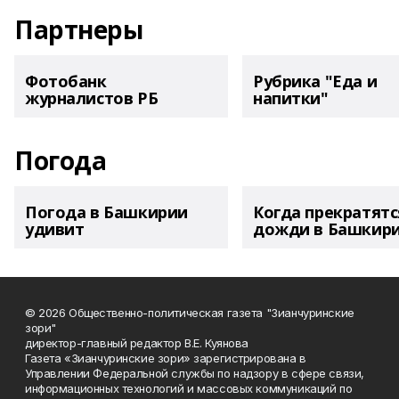
Партнеры
Фотобанк
Рубрика "Еда и
журналистов РБ
напитки"
Погода
Погода в Башкирии
Когда прекратятс
удивит
дожди в Башкир
© 2026 Общественно-политическая газета "Зианчуринские
зори"
директор-главный редактор В.Е. Куянова
Газета «Зианчуринские зори» зарегистрирована в
Управлении Федеральной службы по надзору в сфере связи,
информационных технологий и массовых коммуникаций по