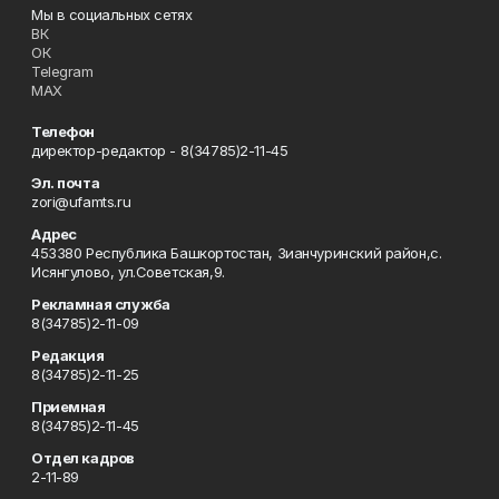
Мы в социальных сетях
ВК
ОК
Telegram
MAX
Телефон
директор-редактор - 8(34785)2-11-45
Эл. почта
zori@ufamts.ru
Адрес
453380 Республика Башкортостан, Зианчуринский район,с.
Исянгулово, ул.Советская,9.
Рекламная служба
8(34785)2-11-09
Редакция
8(34785)2-11-25
Приемная
8(34785)2-11-45
Отдел кадров
2-11-89