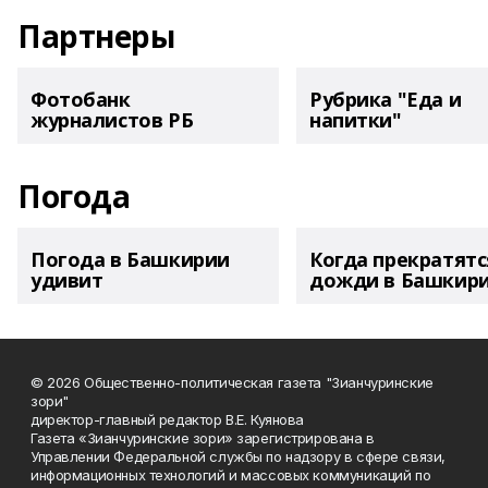
Партнеры
Фотобанк
Рубрика "Еда и
журналистов РБ
напитки"
Погода
Погода в Башкирии
Когда прекратятс
удивит
дожди в Башкир
© 2026 Общественно-политическая газета "Зианчуринские
зори"
директор-главный редактор В.Е. Куянова
Газета «Зианчуринские зори» зарегистрирована в
Управлении Федеральной службы по надзору в сфере связи,
информационных технологий и массовых коммуникаций по