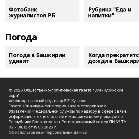
Фотобанк
Рубрика "Еда и
журналистов РБ
напитки"
Погода
Погода в Башкирии
Когда прекратятс
удивит
дожди в Башкир
© 2026 Общественно-политическая газета "Зианчуринские
зори"
директор-главный редактор В.Е. Куянова
Газета «Зианчуринские зори» зарегистрирована в
Управлении Федеральной службы по надзору в сфере связи,
информационных технологий и массовых коммуникаций по
Республике Башкортостан. Регистрационный номер ПИ № ТУ
02 - 01812 от 19.05.2025 г.
Об использовании персональных данных