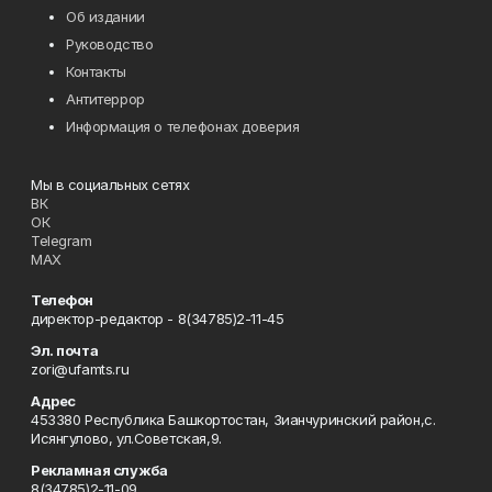
Об издании
Руководство
Контакты
Антитеррор
Информация о телефонах доверия
Мы в социальных сетях
ВК
ОК
Telegram
MAX
Телефон
директор-редактор - 8(34785)2-11-45
Эл. почта
zori@ufamts.ru
Адрес
453380 Республика Башкортостан, Зианчуринский район,с.
Исянгулово, ул.Советская,9.
Рекламная служба
8(34785)2-11-09