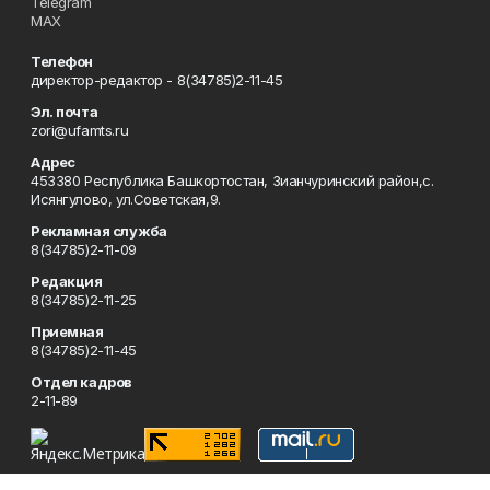
Telegram
MAX
Телефон
директор-редактор - 8(34785)2-11-45
Эл. почта
zori@ufamts.ru
Адрес
453380 Республика Башкортостан, Зианчуринский район,с.
Исянгулово, ул.Советская,9.
Рекламная служба
8(34785)2-11-09
Редакция
8(34785)2-11-25
Приемная
8(34785)2-11-45
Отдел кадров
2-11-89