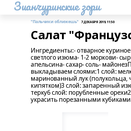
Зианчуринские зори
"Пальчики оближешь"
7 ДЕКАБРЯ 2019, 11:50
Салат "Француз
Ингредиенты:- отварное куриное 
светлого изюма- 1-2 моркови- сыр 
апельсина- сахар- соль- майонез
выкладываем слоями:1 слой: мелк
маринованный лук (полукольца, чу
кипятком)3 слой: запаренный изю
терку6 слой: порубленные орехи2
украсить порезанными кубиками