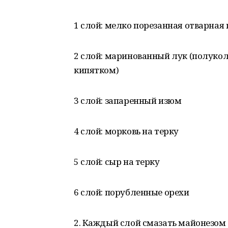
1 слой: мелко порезанная отварная
2 слой: маринованный лук (полуколь
кипятком)
3 слой: запаренный изюм
4 слой: морковь на терку
5 слой: сыр на терку
6 слой: порубленные орехи
2. Каждый слой смазать майонезом