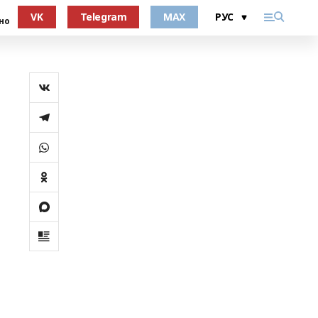
VK
Telegram
MAX
но