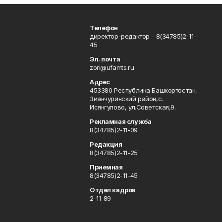
Телефон
директор-редактор - 8(34785)2-11-
45
Эл. почта
zori@ufamts.ru
Адрес
453380 Республика Башкортостан,
Зианчуринский район,с.
Исянгулово, ул.Советская,9.
Рекламная служба
8(34785)2-11-09
Редакция
8(34785)2-11-25
Приемная
8(34785)2-11-45
Отдел кадров
2-11-89