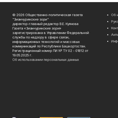
© 2026 Общественно-политическая газета
Об 
"Зианчуринские зори"
Рук
директор-главный редактор В.Е. Куянова
Кон
Газета «Зианчуринские зори»
зарегистрирована в Управлении Федеральной
Ант
службы по надзору в сфере связи,
Инф
информационных технологий и массовых
коммуникаций по Республике Башкортостан.
Регистрационный номер ПИ № ТУ 02 - 01812 от
19.05.2025 г.
Об использовании персональных данных