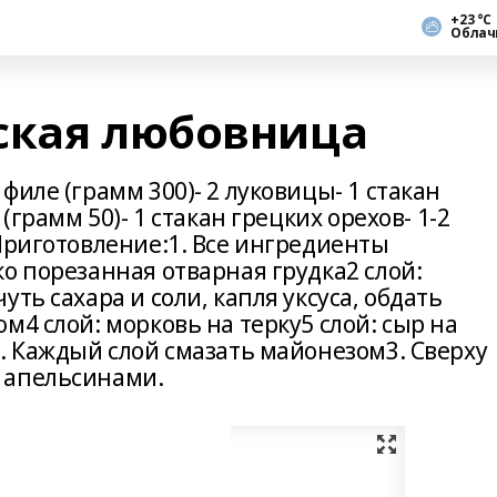
+23 °С
Облач
ская любовница
филе (грамм 300)- 2 луковицы- 1 стакан
(грамм 50)- 1 стакан грецких орехов- 1-2
Приготовление:1. Все ингредиенты
о порезанная отварная грудка2 слой:
ть сахара и соли, капля уксуса, обдать
м4 слой: морковь на терку5 слой: сыр на
. Каждый слой смазать майонезом3. Сверху
 апельсинами.