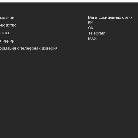
издании
Мы в социальных сетях
ВК
оводство
ОК
такты
Telegram
MAX
итеррор
ормация о телефонах доверия