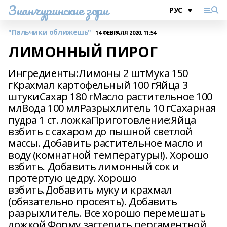
Зианчуринские зори
"Пальчики оближешь"
14 ФЕВРАЛЯ 2020, 11:54
ЛИМОННЫЙ ПИРОГ
Ингредиенты:Лимоны 2 штМука 150
гКрахмал картофельный 100 гЯйца 3
штукиСахар 180 гМасло растительное 100
млВода 100 млРазрыхлитель 10 гСахарная
пудра 1 ст. ложкаПриготовление:Яйца
взбить с сахаром до пышной светлой
массы. Добавить растительное масло и
воду (комнатной температуры!). Хорошо
взбить. Добавить лимонный сок и
протертую цедру. Хорошо
взбить.Добавить муку и крахмал
(обязательно просеять). Добавить
разрыхлитель. Все хорошо перемешать
ложкой.Форму застелить пергаментной