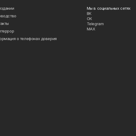
издании
Мы в социальных сетях
ВК
оводство
ОК
такты
Telegram
MAX
итеррор
ормация о телефонах доверия