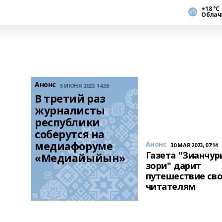
+18 °С
Облач
Анонс
5 ИЮНЯ 2023, 14:35
В третий раз 
журналисты 
республики 
соберутся на 
медиафоруме 
Анонс
30 МАЯ 2023, 07:14
Газета "Зианчур
«Медиайыйын»
зори" дарит
путешествие св
читателям