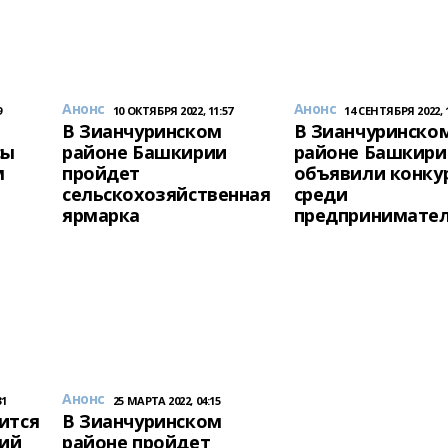
Анонс
Анонс
9
10 ОКТЯБРЯ 2022, 11:57
14 СЕНТЯБРЯ 2022, 1
В Зианчуринском
В Зианчуринско
сы
районе Башкирии
районе Башкири
м
пройдет
объявили конку
сельскохозяйственная
среди
ярмарка
предпринимате
Анонс
31
25 МАРТА 2022, 04:15
ится
В Зианчуринском
кий
районе пройдет