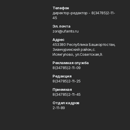
Телефон
директор-редактор - 8(34785)2-11-
45
Эл. почта
zori@ufamts.ru
Адрес
453380 Республика Башкортостан,
Зианчуринский район,с.
Исянгулово, ул.Советская,9.
Рекламная служба
8(34785)2-11-09
Редакция
8(34785)2-11-25
Приемная
8(34785)2-11-45
Отдел кадров
2-11-89