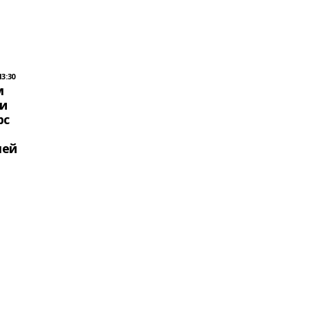
3:30
м
и
рс
лей