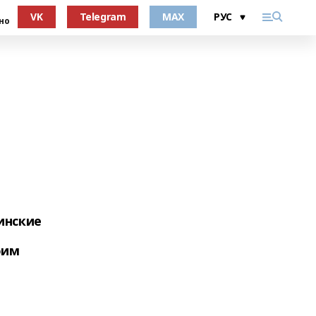
VK
Telegram
MAX
но
инские
оим